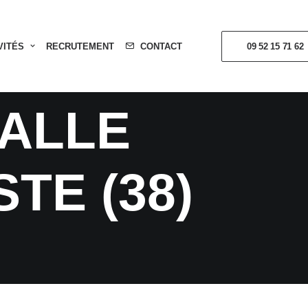
T DE
VITÉS
RECRUTEMENT
CONTACT
09 52 15 71 62
DALLE
TE (38)