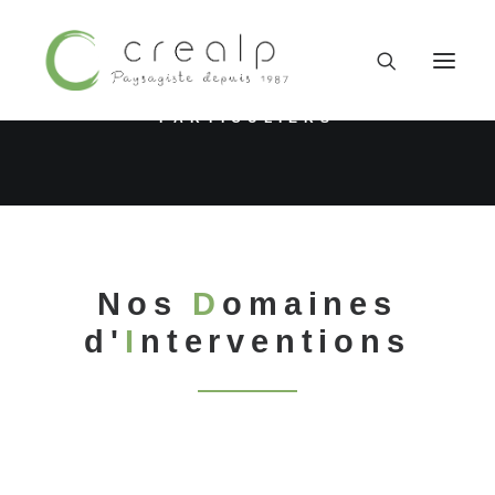
Piscine
PARTICULIERS
Nos
D
omaines
d'
I
nterventions
09 52 15 71 62