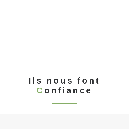
Habillage en Acier Corten et
Garde Corps Inox_Froges (38)
Aménagements Extérieurs
1
2
3
…
26
Ils nous font
C
onfiance