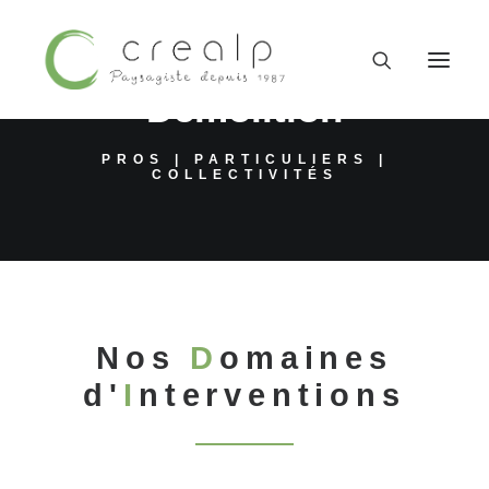
Terrassement VRD
Démolition
PROS | PARTICULIERS |
COLLECTIVITÉS
Nos
D
omaines
d'
I
nterventions
09 52 15 71 62