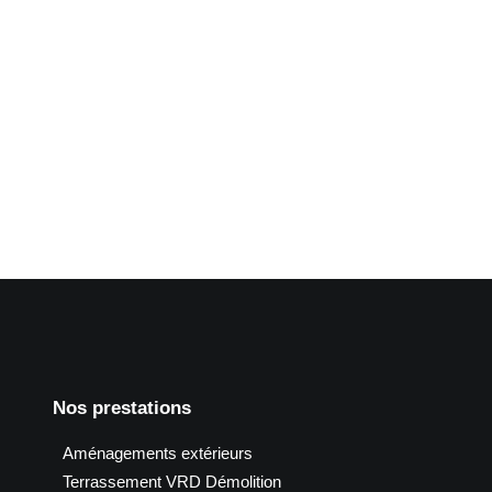
 dalle drainante_La Poste (38)
Nos prestations
Aménagements extérieurs
Terrassement VRD Démolition