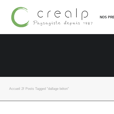
NOS PR
Accueil
Posts Tagged "dallage béton"