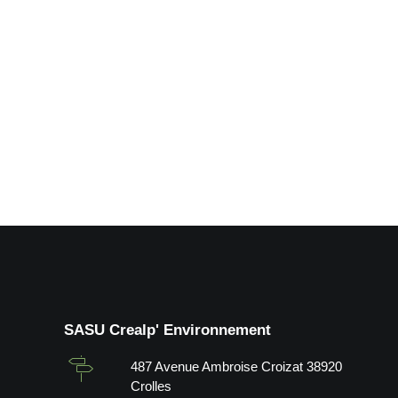
Agrandissement de places P.L en
by Crealp
SASU Crealp' Environnement
487 Avenue Ambroise Croizat 38920
Crolles