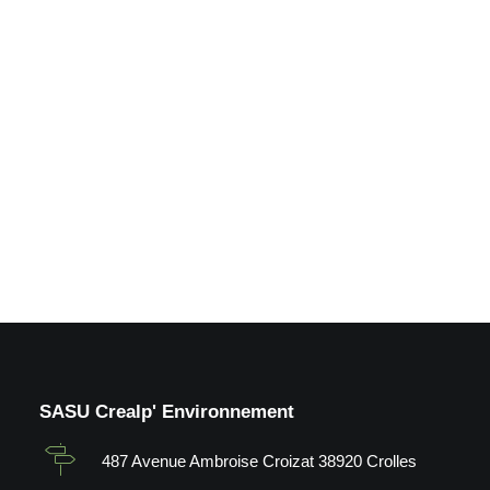
Agrandissement de places
P.L en dalle drainante_La
Poste (38)
by Crealp
SASU Crealp' Environnement
487 Avenue Ambroise Croizat 38920 Crolles