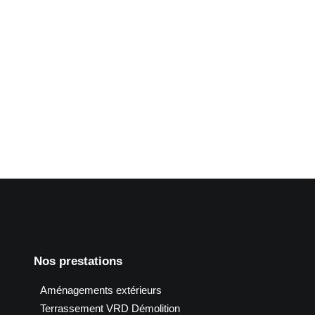
 dalle drainante_La Poste (38)
Nos prestations
Aménagements extérieurs
Terrassement VRD Démolition