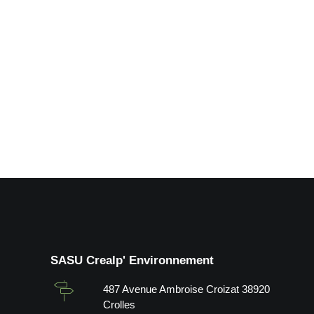
Agrandissement de places P.L en
by Crealp
SASU Crealp' Environnement
487 Avenue Ambroise Croizat 38920
Crolles