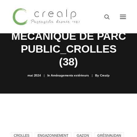
ENGAZONNEMENT
MÉCANIQUE DE PARC
PUBLIC_CROLLES
(38)
mai 2024
|
In
Aménagements extérieurs
|
By
Crealp
09 52 15 71 62
CROLLES
ENGAZONNEMENT
GAZON
GRÉSIVAUDAN