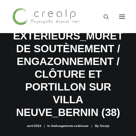
AMÉNAGEMENTS
EXTÉRIEURS_MURET
DE SOUTÈNEMENT /
ENGAZONNEMENT /
CLÔTURE ET
PORTILLON SUR
VILLA
NEUVE_BERNIN (38)
09 52 15 71 62
avril 2024
|
In
Aménagements extérieurs
|
By
Crealp