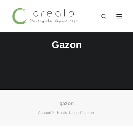
Gazon
gazon
09 52 15 71 62
Accueil
Posts Tagged "gazon"