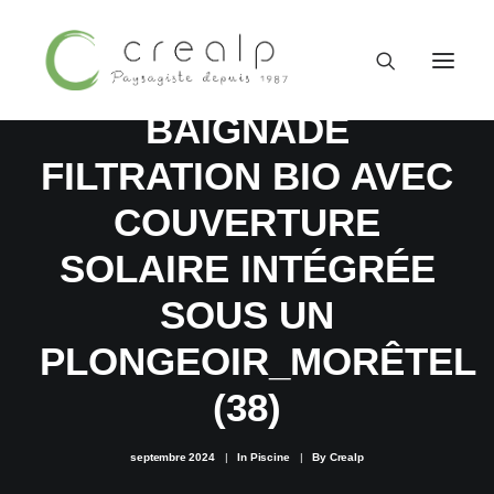
BASSIN DE
BAIGNADE
FILTRATION BIO AVEC
COUVERTURE
SOLAIRE INTÉGRÉE
SOUS UN
PLONGEOIR_MORÊTEL
(38)
09 52 15 71 62
septembre 2024
|
In
Piscine
|
By
Crealp