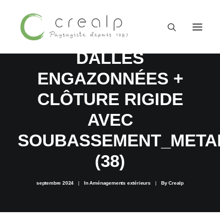
POSE MÉCANISÉE DE
DALLES
ENGAZONNÉES +
CLÔTURE RIGIDE
AVEC
SOUBASSEMENT_META
(38)
septembre 2024
|
In
Aménagements extérieurs
|
By
Crealp
09 52 15 71 62