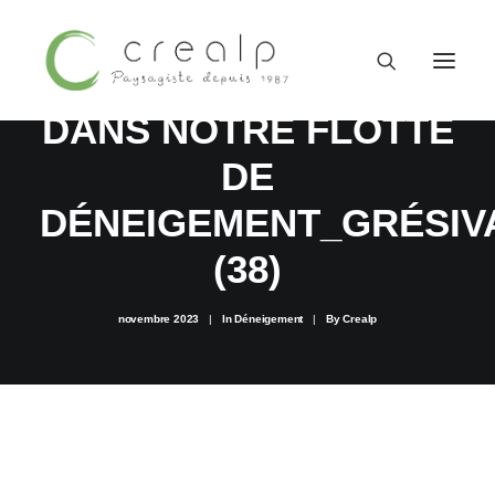
UN NOUVEL ENGIN
DANS NOTRE FLOTTE
DE
DÉNEIGEMENT_GRÉSIV
(38)
novembre 2023
|
In
Déneigement
|
By
Crealp
09 52 15 71 62