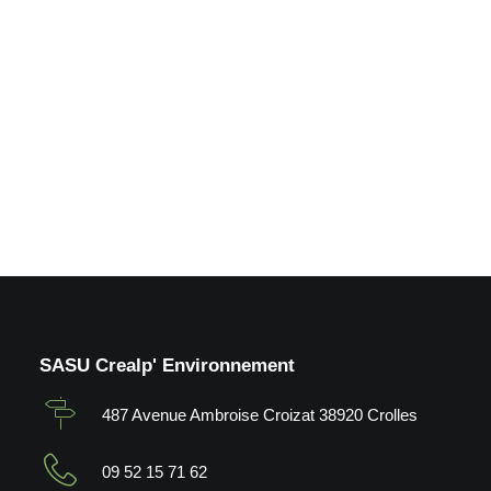
déneigement_Grésivaudan
(38)
by Crealp
SASU Crealp' Environnement
487 Avenue Ambroise Croizat 38920 Crolles
09 52 15 71 62