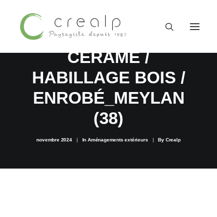
DALLAGE EN GRÈS
CÉRAME /
HABILLAGE BOIS /
ENROBÉ_MEYLAN
(38)
novembre 2024
|
In
Aménagements extérieurs
|
By
Crealp
09 52 15 71 62