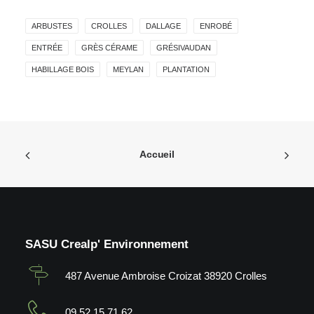
ARBUSTES
CROLLES
DALLAGE
ENROBÉ
ENTRÉE
GRÈS CÉRAME
GRÉSIVAUDAN
HABILLAGE BOIS
MEYLAN
PLANTATION
Accueil
SASU Crealp' Environnement
487 Avenue Ambroise Croizat 38920 Crolles
09 52 15 71 62