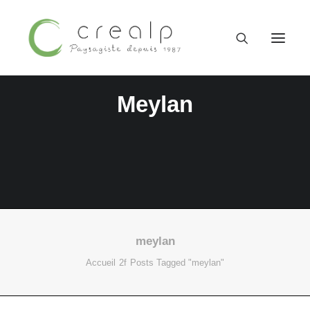
Meylan
meylan
09 52 15 71 62
Accueil
Posts Tagged "meylan"