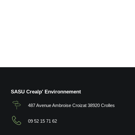
enrobé_Meylan (38)
by Crealp
SASU Crealp' Environnement
487 Avenue Ambroise Croizat 38920 Crolles
09 52 15 71 62