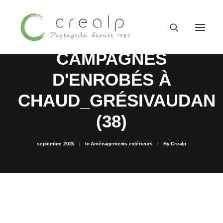
REPRISE DES
CAMPAGNES
D'ENROBÉS À
CHAUD_GRÉSIVAUDAN
(38)
septembre 2025
|
In
Aménagements extérieurs
|
By
Crealp
09 52 15 71 62