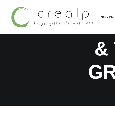
PAVAGE 
NOS PR
&
GR