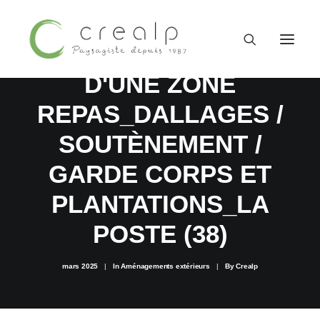
AMÉNAGEMENT
D'UNE ZONE
REPAS_DALLAGES /
SOUTÈNEMENT /
GARDE CORPS ET
PLANTATIONS_LA
POSTE (38)
mars 2025
|
In
Aménagements extérieurs
|
By
Crealp
09 52 15 71 62