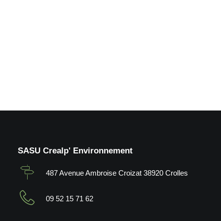
de loisirs_Froges (38)
by Crealp
SASU Crealp' Environnement
487 Avenue Ambroise Croizat 38920 Crolles
09 52 15 71 62