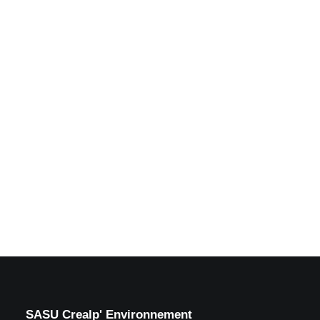
Bel avancement estival
sur le parc sportif et de
loisirs_Froges (38)
by Crealp
SASU Crealp' Environnement