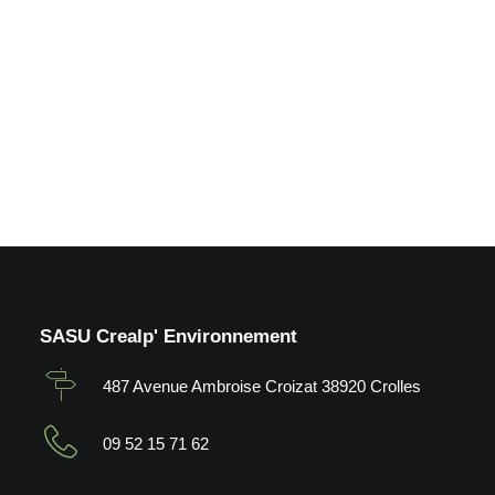
loisirs_Froges (38)
by Crealp
SASU Crealp' Environnement
487 Avenue Ambroise Croizat 38920 Crolles
09 52 15 71 62