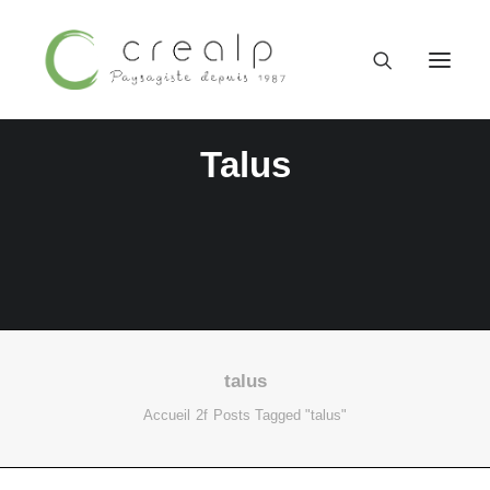
Talus
talus
09 52 15 71 62
Accueil
Posts Tagged "talus"