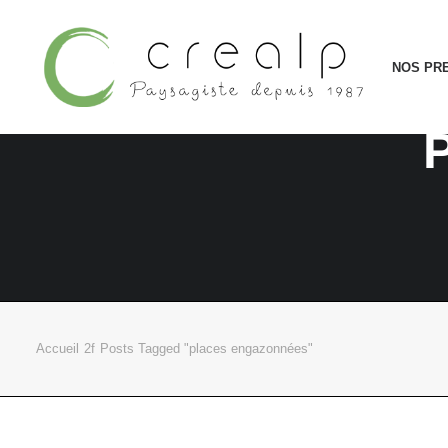
NOS PR
Accueil
Posts Tagged "places engazonnées"