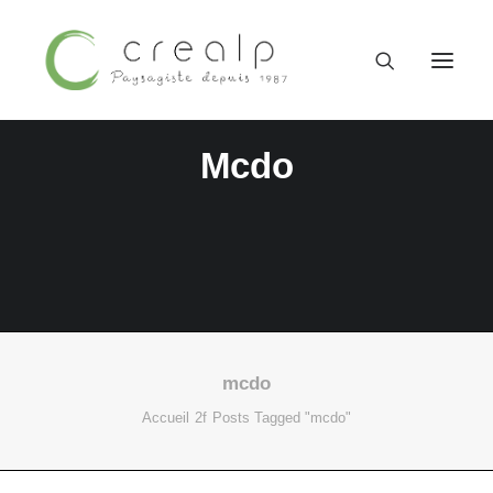
Mcdo
mcdo
09 52 15 71 62
Accueil
Posts Tagged "mcdo"