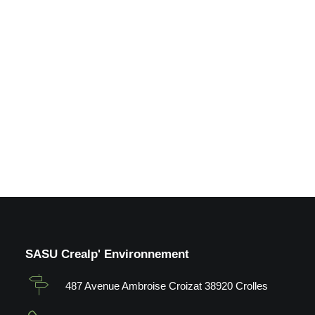
Metalstar_Plateformes
avec notre engin en
guidage laser_Crolles (38)
by Crealp
SASU Crealp' Environnement
487 Avenue Ambroise Croizat 38920 Crolles