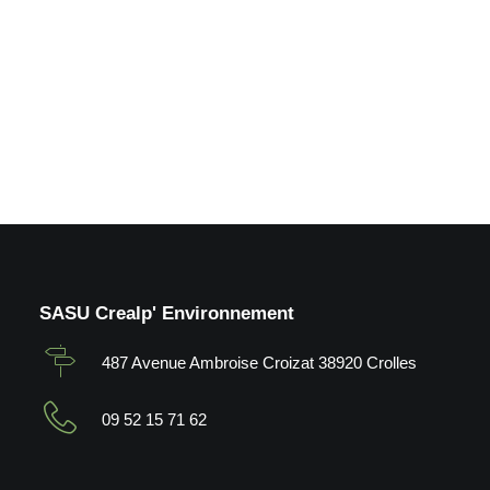
ruisseau_La Pierre (38)
by Crealp
SASU Crealp' Environnement
487 Avenue Ambroise Croizat 38920 Crolles
09 52 15 71 62