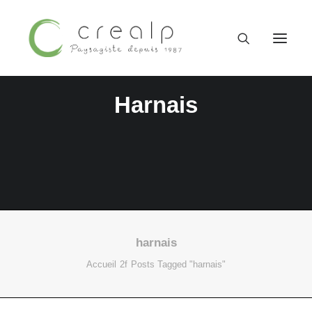
Harnais
harnais
09 52 15 71 62
Accueil
Posts Tagged "harnais"