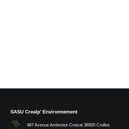
basses, Ifs spirales, carrés
potagers, fruitiers
pallisés..._Château de la
Bayette_Le Touvet (38)
by Crealp
SASU Crealp' Environnement
487 Avenue Ambroise Croizat 38920 Crolles