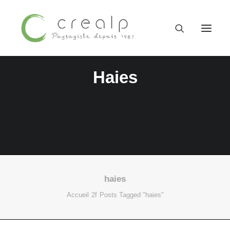
Haies
haies
09 52 15 71 62
Accueil
Posts Tagged "haies"