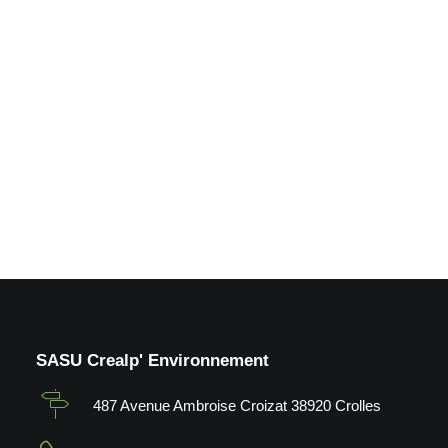
d'une maison individuelle
par André Hirschler
Architecte_Crolles (38)
by Crealp
SASU Crealp' Environnement
487 Avenue Ambroise Croizat 38920 Crolles