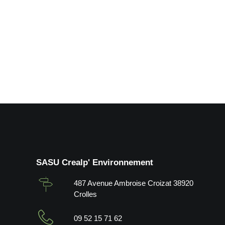
Abattages d'arbres dangereux po
by Crealp
SASU Crealp' Environnement
487 Avenue Ambroise Croizat 38920
Crolles
09 52 15 71 62