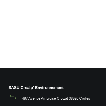
Taille de haie_St Nazaire
les Eymes (38)
by Crealp
SASU Crealp' Environnement
487 Avenue Ambroise Croizat 38920 Crolles