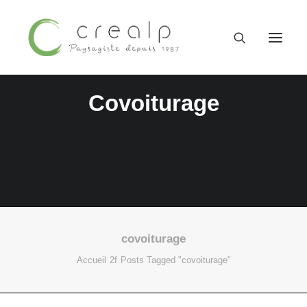
Covoiturage
covoiturage
09 52 15 71 62
Accueil
Posts Tagged "covoiturage"