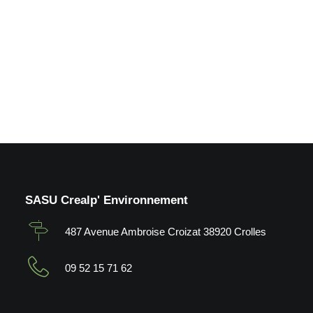
ruisseau_La Pierre (38)
by Crealp
SASU Crealp' Environnement
487 Avenue Ambroise Croizat 38920 Crolles
09 52 15 71 62