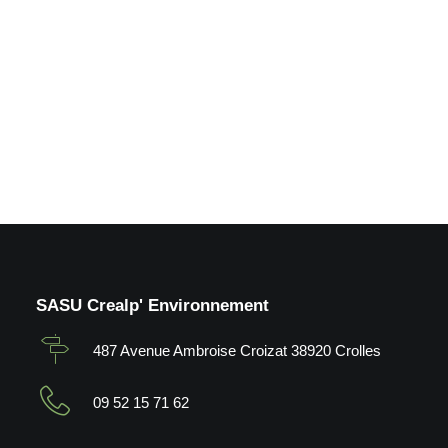
de loisirs_Froges (38)
by Crealp
SASU Crealp' Environnement
487 Avenue Ambroise Croizat 38920 Crolles
09 52 15 71 62