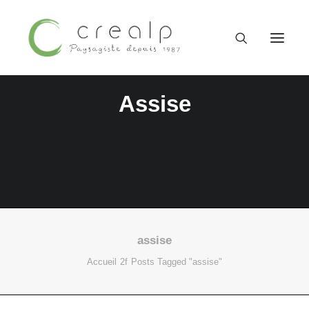
Assise
assise
09 52 15 71 62
Accueil
Posts Tagged "assise"