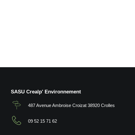
alu_Bernin (38)
by Crealp
SASU Crealp' Environnement
487 Avenue Ambroise Croizat 38920 Crolles
09 52 15 71 62