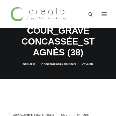
RÉFECTION D'UNE
COUR_GRAVE
CONCASSÉE_ST
AGNÈS (38)
mars 2024
|
In
Aménagements extérieurs
|
By
Crealp
09 52 15 71 62
AMÉNAGEMENTS EXTÉRIEURS
COUR
ENROBÉ