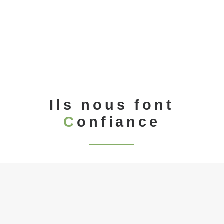
Un nouvel engin dans notre
flotte de
déneigement_Grésivaudan (38)
Déneigement
Ils nous font
C
onfiance