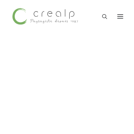
Entretien de parcs et
jardins
Entretien de
parcs et
jardins
09 52 15 71 62
PROS |
PARTICULIERS |