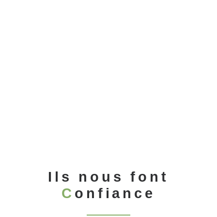
septembre 2024
Bassin de baignade filtration Bio
avec couverture solaire intégrée
sous un plongeoir_Morêtel (38)
Piscine
1
2
3
Ils nous font
C
onfiance